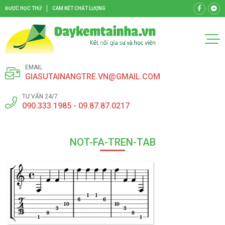
ĐƯỢC HỌC THỬ
CAM KẾT CHẤT LƯỢNG
EMAIL
GIASUTAINANGTRE.VN@GMAIL.COM
TƯ VẤN 24/7
090.333.1985 - 09.87.87.0217
NOT-FA-TREN-TAB