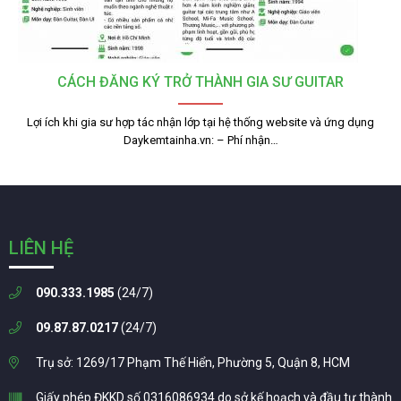
CÁCH ĐĂNG KÝ TRỞ THÀNH GIA SƯ GUITAR
Lợi ích khi gia sư hợp tác nhận lớp tại hệ thống website và ứng dụng
Daykemtainha.vn: – Phí nhận…
LIÊN HỆ
090.333.1985
(24/7)
09.87.87.0217
(24/7)
Trụ sở: 1269/17 Phạm Thế Hiển, Phường 5, Quận 8, HCM
Giấy phép ĐKKD số 0316086934 do sở kế hoạch và đầu tư thành