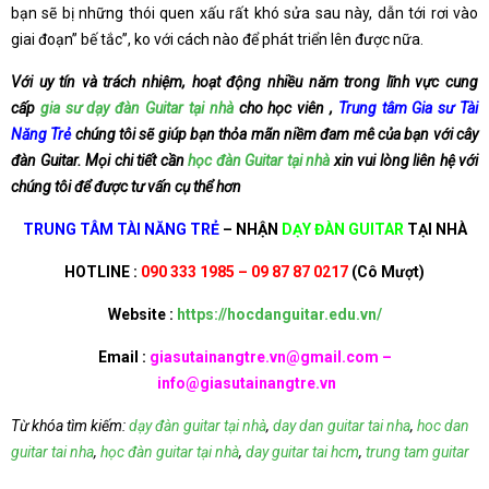
bạn sẽ bị những thói quen xấu rất khó sửa sau này, dẫn tới rơi vào
giai đoạn” bế tắc”, ko với cách nào để phát triển lên được nữa.
Với uy tín và trách nhiệm, hoạt động nhiều năm trong lĩnh vực cung
cấp
gia sư dạy đàn Guitar tại nhà
cho học viên ,
Trung tâm Gia sư Tài
Năng Trẻ
chúng tôi sẽ giúp bạn thỏa mãn niềm đam mê của bạn với cây
đàn Guitar. Mọi chi tiết cần
học đàn Guitar tại nhà
xin vui lòng liên hệ với
chúng tôi để được tư vấn cụ thể hơn
TRUNG TÂM TÀI NĂNG TRẺ
– NHẬN
DẠY ĐÀN GUITAR
TẠI NHÀ
HOTLINE :
090 333 1985 – 09 87 87 0217
(Cô Mượt)
Website :
https://hocdanguitar.edu.vn/
Email :
giasutainangtre.vn@gmail.com –
info@giasutainangtre.vn
Từ khóa tìm kiếm:
dạy đàn guitar tại nhà
,
day dan guitar tai nha
,
hoc dan
guitar tai nha
,
học đàn guitar tại nhà
,
day guitar tai hcm
,
trung tam guitar