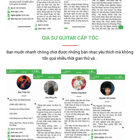
GIA SƯ GUITAR CẤP TỐC
Bạn muốn nhanh chóng chơi được những bản nhạc yêu thích mà không
tốn quá nhiều thời gian thử và…