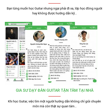
Bạn từng muốn học Guitar nhưng ngại phải đi xa, lớp học đông người
hay không được hướng dẫn kỹ…
GIA SƯ DẠY ĐÀN GUITAR TẬN TÂM TẠI NHÀ
Khi học Guitar, việc tìm một người hướng dẫn không chỉ giỏi chuyên
môn mà còn thật sự quan tâm…