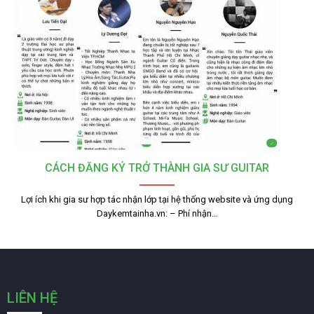
CÁCH ĐĂNG KÝ TRỞ THÀNH GIA SƯ GUITAR
Lợi ích khi gia sư hợp tác nhận lớp tại hệ thống website và ứng dụng
Daykemtainha.vn: – Phí nhận…
LIÊN HỆ