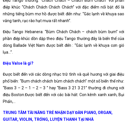
Điệu Tango thường: “Chách Chách – Chách Bùm Chách” với phần
điệp khúc “Chách Chách Chách Chách” với đặc điểm nổi bật đố là
những tiếng bùm mơ hồ được biết đến như: “Gác lạnh về khuya sao
vắng tanh, rạc rào hạt mưa rất nhanh”.
Điệu Tango Hebanera: “Bùm Chách Chách – chách bùm bum” với
phần điệp khúc dồn dập theo điệu Tango thường đây là biến thể của
dòng Ballade Việt Nam được biết đến : “Gác lạnh về khuya cơn gió
lụa…”.
Điệu Valse là gì?
Được biết đến với các dòng nhạc trữ tình và quê hương với giai điệu
phổ biến: “Bum chách chách bùm chách chách” một số biến thể như:
“Bass 3 – 2 – 1 – 2 – 3 ” hay “Bass 3 21 3 21” thường đi chung với
điệu Boston.Được biết đến với các bài hát: Con kênh xanh xanh, Bụi
Phấn,…
TRUNG TÂM TÀI NĂNG TRẺ NHẬN DẠY ĐÀN PIANO, ORGAN,
GUITAR, VIOLIN, TRỐNG, LUYỆN THANH TẠI NHÀ