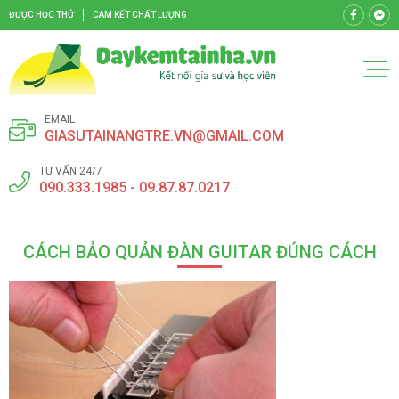
ĐƯỢC HỌC THỬ
CAM KẾT CHẤT LƯỢNG
EMAIL
GIASUTAINANGTRE.VN@GMAIL.COM
TƯ VẤN 24/7
090.333.1985 - 09.87.87.0217
CÁCH BẢO QUẢN ĐÀN GUITAR ĐÚNG CÁCH