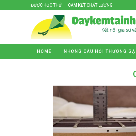
ĐƯỢC HỌC THỬ
CAM KẾT CHẤT LƯỢNG
HOME
NHỮNG CÂU HỎI THƯỜNG GẶ