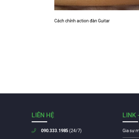
Cách chỉnh action đàn Guitar
LIÊN HỆ
LINK 
090.333.1985
(24/7)
Gia sư 