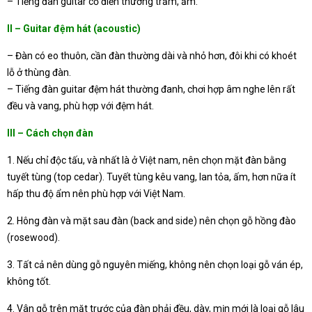
– Tiếng đàn guitar cổ điển thường trầm, ấm.
II – Guitar đệm hát (acoustic)
– Đàn có eo thuôn, cần đàn thường dài và nhỏ hơn, đôi khi có khoét
lỗ ở thùng đàn.
– Tiếng đàn guitar đệm hát thường đanh, chơi hợp âm nghe lên rất
đều và vang, phù hợp với đệm hát.
III – Cách chọn đàn
1. Nếu chỉ độc tấu, và nhất là ở Việt nam, nên chọn mặt đàn bằng
tuyết tùng (top cedar). Tuyết tùng kêu vang, lan tỏa, ấm, hơn nữa ít
hấp thu độ ẩm nên phù hợp với Việt Nam.
2. Hông đàn và mặt sau đàn (back and side) nên chọn gỗ hồng đào
(rosewood).
3. Tất cả nên dùng gỗ nguyên miếng, không nên chọn loại gỗ ván ép,
không tốt.
4. Vân gỗ trên mặt trước của đàn phải đều, dày, mịn mới là loại gỗ lâu