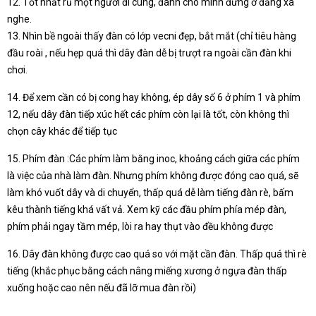
12. Tốt nhất rủ một người đi cùng, đánh cho mình đứng ở đằng xa
nghe.
13. Nhìn bề ngoài thấy đàn có lớp vecni đẹp, bắt mắt (chỉ tiêu hàng
đầu roài , nếu hẹp quá thì dây đàn dễ bị trượt ra ngoài cần đàn khi
chơi.
14. Để xem cần có bị cong hay không, ép dây số 6 ở phím 1 và phím
12, nếu dây đàn tiếp xúc hết các phím còn lại là tốt, còn không thì
chọn cây khác để tiếp tục
15. Phím đàn :Các phím làm bằng inoc, khoảng cách giữa các phím
là việc của nhà làm đàn. Nhưng phím không được đóng cao quá, sẽ
làm khó vuốt dây và di chuyển, thấp quá dễ làm tiếng đàn rè, bấm
kêu thành tiếng khá vất vả. Xem kỹ các đầu phím phía mép đàn,
phím phải ngay tầm mép, lòi ra hay thụt vào đều không được
16. Dây đàn không được cao quá so với mặt cần đàn. Thấp quá thì rè
tiếng (khắc phục bằng cách nâng miếng xương ở ngựa đàn thấp
xuống hoặc cao nên nếu đã lỡ mua đàn rồi)