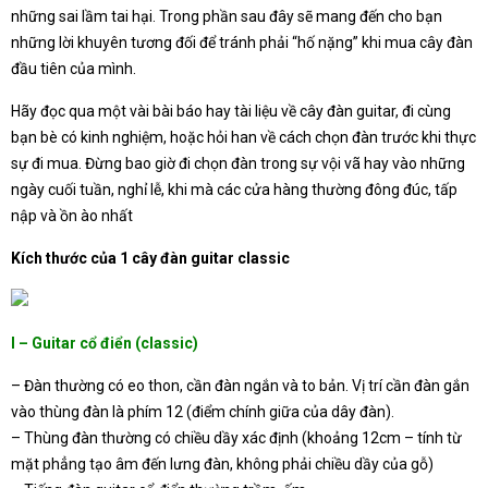
những sai lầm tai hại. Trong phần sau đây sẽ mang đến cho bạn
những lời khuyên tương đối để tránh phải “hố nặng” khi mua cây đàn
đầu tiên của mình.
Hãy đọc qua một vài bài báo hay tài liệu về cây đàn guitar, đi cùng
bạn bè có kinh nghiệm, hoặc hỏi han về cách chọn đàn trước khi thực
sự đi mua. Đừng bao giờ đi chọn đàn trong sự vội vã hay vào những
ngày cuối tuần, nghỉ lễ, khi mà các cửa hàng thường đông đúc, tấp
nập và ồn ào nhất
Kích thước của 1 cây đàn guitar classic
I – Guitar cổ điển (classic)
– Đàn thường có eo thon, cần đàn ngắn và to bản. Vị trí cần đàn gắn
vào thùng đàn là phím 12 (điểm chính giữa của dây đàn).
– Thùng đàn thường có chiều dầy xác định (khoảng 12cm – tính từ
mặt phẳng tạo âm đến lưng đàn, không phải chiều dầy của gỗ)