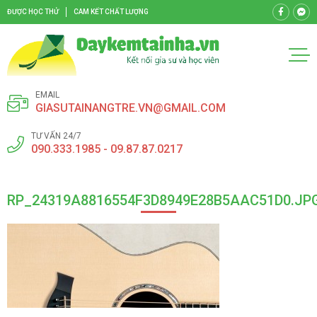
ĐƯỢC HỌC THỬ
CAM KẾT CHẤT LƯỢNG
EMAIL
GIASUTAINANGTRE.VN@GMAIL.COM
TƯ VẤN 24/7
090.333.1985 - 09.87.87.0217
RP_24319A8816554F3D8949E28B5AAC51D0.JP