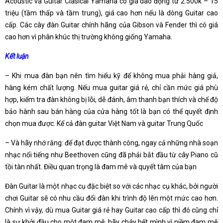
Acoustic và Guitar Clasical Yamaha có giá dao động từ 2.500k – 15
triệu (tầm thấp và tầm trung), giá cao hơn nếu là dòng Guitar cao
cấp. Các cây đàn Guitar chính hãng của Gibson và Fender thì có giá
cao hơn vì phân khúc thị trường không giống Yamaha.
Kết luận
– Khi mua đàn bạn nên tìm hiểu kỹ để không mua phải hàng giả,
hàng kém chất lượng. Nếu mua guitar giá rẻ, chỉ cần mức giá phù
hợp, kiểm tra đàn không bị lỗi, dễ đánh, âm thanh bạn thích và chế độ
bảo hành sau bán hàng của cửa hàng tốt là bạn có thể quyết định
chọn mua được. Kể cả đàn guitar Việt Nam và guitar Trung Quốc
– Và hãy nhớ rằng: để đạt được thành công, ngay cả những nhà soạn
nhạc nổi tiếng như Beethoven cũng đã phải bắt đầu từ cây Piano cũ
tồi tàn nhất. Điều quan trọng là đam mê và quyết tâm của bạn
Đàn Guitar là một nhạc cụ đặc biệt so với các nhạc cụ khác, bởi người
chơi Guitar sẽ có nhu cầu đổi đàn khi trình độ lên một mức cao hơn.
Chính vì vậy, dù mua Guitar giá rẻ hay Guitar cao cấp thì đó cũng chỉ
là sự khởi đầu cho một đam mê, hãy cháy hết mình vì niềm đam mê