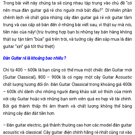
Trong bài viết này chúng ta sẽ cùng nhau tập trung vào chủ đề “có
nên mua đàn guitar giá rẻ cho người mới bắt đầu?“. Dĩ nhiên phần
chênh lệch về chất giữa những cây đàn guitar giá rẻ với guitar tầm
trung và cao cấp sẽ bàn đến ở những bài viết sau, vì thật sự mà nói,
tiền nào của nấy! (trừ trường hợp bạn bị những tay bán hàng không
thật sự tận tâm “bùa” giá trên trời, và tưởng cây đàn sắp mua là đàn
guitar “xịn” giá tốt thứ thiệt)
Đàn Guitar rẻ là khoảng bao nhiêu ?
Chỉ từ 400 – 600k là bạn cũng có thể mua một chiếc đàn Guitar mới
(Guitar Classical), 800 – 900k là có ngay một cây Guitar Acoustic
chất lượng tương đối ổn. Đàn Guitar Classical trong khoảng giá 400k
– 600k chỉ dành cho những người đang khảo sát sở thích của mình
với cây Guitar hoặc với những bạn sinh viên quá eo hẹp về tài chính.
Bởi giá thành thấp thì âm thanh và chất lượng không thể bằng
những cây đàn đắt tiền hơn.
– Đàn guitar electric, giá thành thường cao hơn các model đàn guitar
acoustic và classical. Cây guitar điện chính hãng rẻ nhất cũng rơi vào