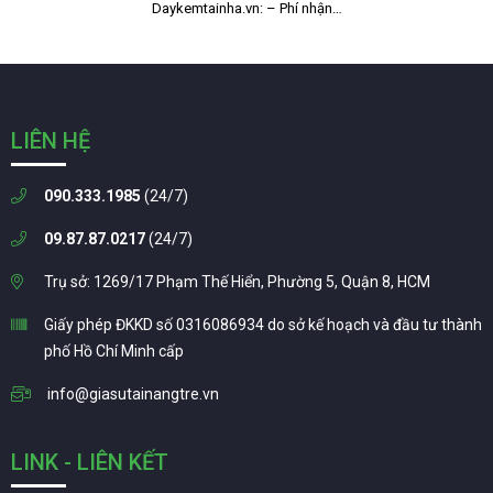
Daykemtainha.vn: – Phí nhận…
LIÊN HỆ
090.333.1985
(24/7)
09.87.87.0217
(24/7)
Trụ sở: 1269/17 Phạm Thế Hiển, Phường 5, Quận 8, HCM
Giấy phép ĐKKD số 0316086934 do sở kế hoạch và đầu tư thành
phố Hồ Chí Minh cấp
info@giasutainangtre.vn
LINK - LIÊN KẾT