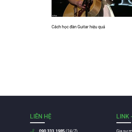
Cách học đàn Guitar hiệu quả
LIÊN HỆ
LINK 
090.333.1985
(24/7)
Gia sư 