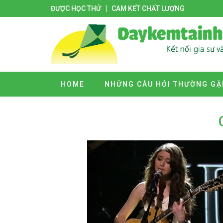
ĐƯỢC HỌC THỬ
CAM KẾT CHẤT LƯỢNG
HOME
NHỮNG CÂU HỎI THƯỜNG GẶ