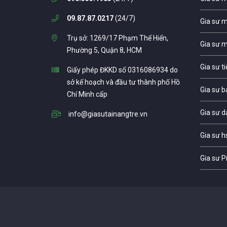
09.87.87.0217
(24/7)
Gia sư 
Trụ sở: 1269/17 Phạm Thế Hiển,
Gia sư 
Phường 5, Quận 8, HCM
Gia sư t
Giấy phép ĐKKD số 0316086934 do
sở kế hoạch và đầu tư thành phố Hồ
Gia sư b
Chí Minh cấp
Gia sư d
info@giasutainangtre.vn
Gia sư h
Gia sư P