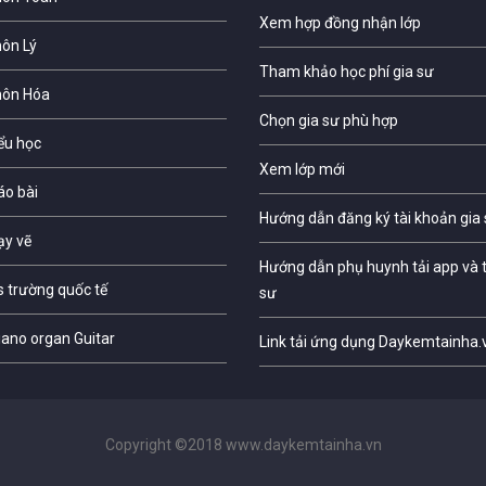
Xem hợp đồng nhận lớp
môn Lý
Tham khảo học phí gia sư
môn Hóa
Chọn gia sư phù hợp
iểu học
Xem lớp mới
áo bài
Hướng dẫn đăng ký tài khoản gia
ạy vẽ
Hướng dẫn phụ huynh tải app và t
s trường quốc tế
sư
iano organ Guitar
Link tải ứng dụng Daykemtainha.
Copyright ©2018 www.daykemtainha.vn