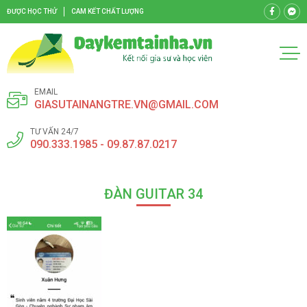
ĐƯỢC HỌC THỬ
CAM KẾT CHẤT LƯỢNG
EMAIL
GIASUTAINANGTRE.VN@GMAIL.COM
TƯ VẤN 24/7
090.333.1985 - 09.87.87.0217
ĐÀN GUITAR 34