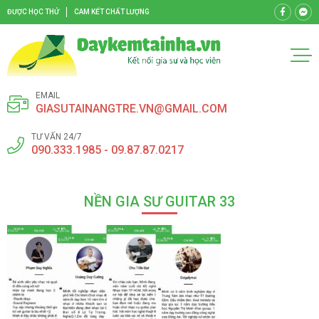
ĐƯỢC HỌC THỬ
CAM KẾT CHẤT LƯỢNG
EMAIL
GIASUTAINANGTRE.VN@GMAIL.COM
TƯ VẤN 24/7
090.333.1985 - 09.87.87.0217
NỀN GIA SƯ GUITAR 33