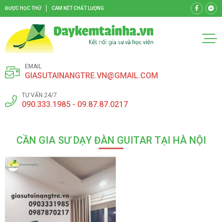
ĐƯỢC HỌC THỬ
CAM KẾT CHẤT LƯỢNG
EMAIL
GIASUTAINANGTRE.VN@GMAIL.COM
TƯ VẤN 24/7
090.333.1985 - 09.87.87.0217
CẦN GIA SƯ DẠY ĐÀN GUITAR TẠI HÀ NỘI