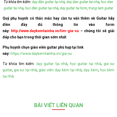
Từ khóa tìm kiếm:
dạy đàn guitar tại nhà
,
day dan guitar tai nha
,
hoc dan
guitar tai nha
,
học đàn guitar tại nhà
,
day guitar tai hcm
,
trung tam guitar
Quý phụ huynh có thắc mắc hay cần tư vấn thêm về Guitar hãy
điền đầy đủ thông tin vào form
này:
http://www.daykemtainha.vn/tim-gia-su
– chúng tôi sẽ giải
đáp cho bạn trong thời gian sớm nhất
.
Phụ huynh chọn giáo viên guitar phù hợp tại link
này:
https://www.daykemtainha.vn/gia-su
Từ khóa tìm kiếm:
dạy guitar tại nhà
,
học guitar tại nhà
,
gia sư
guitar
,
gia sư tại nhà
,
giáo viên dạy kèm tại nhà
,
dạy kèm
,
học kèm
tại nhà
BÀI VIẾT LIÊN QUAN