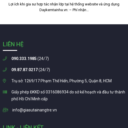
Lợi ích khi gia sư hợp tác nhận lớp tại hệ thống website và ứng dụng
Daykemtainha.vn: – Phí nhận…
LIÊN HỆ
090.333.1985
(24/7)
09.87.87.0217
(24/7)
Trụ sở: 1269/17 Phạm Thế Hiển, Phường 5, Quận 8, HCM
Giấy phép ĐKKD số 0316086934 do sở kế hoạch và đầu tư thành
phố Hồ Chí Minh cấp
info@giasutainangtre.vn
LINK - LIÊN KẾT