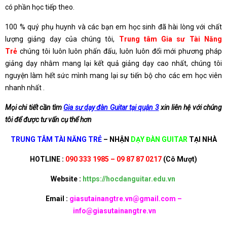
có phần học tiếp theo.
100 % quý phụ huynh và các bạn em học sinh đã hài lòng với chất
lượng giảng dạy của chúng tôi,
Trung tâm Gia sư Tài Năng
Trẻ
chúng tôi luôn luôn phấn đấu, luôn luôn đổi mới phương pháp
giảng dạy nhằm mang lại kết quả giảng dạy cao nhất, chúng tôi
nguyện làm hết sức mình mang lại sự tiến bộ cho các em học viên
nhanh nhất .
Mọi chi tiết cần tìm
Gia sư dạy đàn Guitar tại quận 3
xin liên hệ với chúng
tôi để được tư vấn cụ thể hơn
TRUNG TÂM TÀI NĂNG TRẺ
– NHẬN
DẠY ĐÀN GUITAR
TẠI NHÀ
HOTLINE :
090 333 1985 – 09 87 87 0217
(Cô Mượt)
Website :
https://hocdanguitar.edu.vn
Email :
giasutainangtre.vn@gmail.com
–
info@giasutainangtre.vn