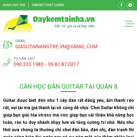
ĐƯỢC HỌC THỬ
CAM KẾT CHẤT LƯỢNG
EMAIL
GIASUTAINANGTRE.VN@GMAIL.COM
TƯ VẤN 24/7
090.333.1985 - 09.87.87.0217
CẦN HỌC ĐÀN GUITAR TẠI QUẬN 8
Guitar được biết đến như 1 cây đàn rất đáng yêu, âm thanh réo
rắt, vui tai mà giá thành lại vô cùng dễ chịu. Chơi Guitar không chỉ
giúp bạn giải tỏa stress mà còn giúp bạn cải thiện khả năng học
toán, rèn tư duy nhanh nhạy hơn và tăng cường trí nhớ. Nếu như
thời xưa chúng ta thường chỉ chơi đàn bầu, đàn nhị, đàn tranh thì