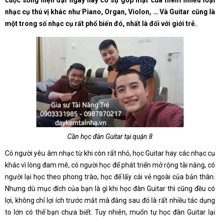
cuộc sống hiện đại ngày nay có sự góp mặt của thêm nhiều loại
nhạc cụ thú vị khác như Piano, Organ, Violon, … Và Guitar cũng là
một trong số nhạc cụ rất phổ biến đó, nhất là đối với giới trẻ.
Cần học đàn Guitar tại quận 8
Có người yêu âm nhạc từ khi còn rất nhỏ, học Guitar hay các nhạc cụ
khác vì lòng đam mê, có người học để phát triển mở rộng tài năng, có
người lại học theo phong trào, học để lấy cái vẻ ngoài của bản thân.
Nhưng dù mục đích của bạn là gì khi học đàn Guitar thì cũng đều có
lợi, không chỉ lợi ích trước mắt mà đằng sau đó là rất nhiều tác dụng
to lớn có thể bạn chưa biết. Tuy nhiên, muốn tự học đàn Guitar lại