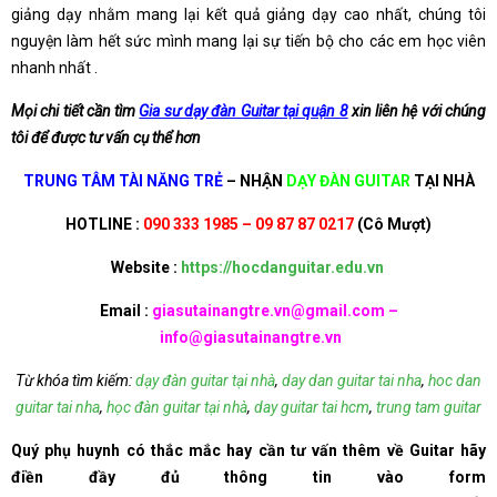
giảng dạy nhằm mang lại kết quả giảng dạy cao nhất, chúng tôi
nguyện làm hết sức mình mang lại sự tiến bộ cho các em học viên
nhanh nhất .
Mọi chi tiết cần tìm
Gia sư dạy đàn Guitar tại quận 8
xin liên hệ với chúng
tôi để được tư vấn cụ thể hơn
TRUNG TÂM TÀI NĂNG TRẺ
– NHẬN
DẠY ĐÀN GUITAR
TẠI NHÀ
HOTLINE :
090 333 1985 – 09 87 87 0217
(Cô Mượt)
Website :
https://hocdanguitar.edu.vn
Email :
giasutainangtre.vn@gmail.com
–
info@giasutainangtre.vn
Từ khóa tìm kiếm:
dạy đàn guitar tại nhà
,
day dan guitar tai nha
,
hoc dan
guitar tai nha
,
học đàn guitar tại nhà
,
day guitar tai hcm
,
trung tam guitar
Quý phụ huynh có thắc mắc hay cần tư vấn thêm về Guitar hãy
điền đầy đủ thông tin vào form