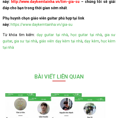
này:
http://www.daykemtainha.vn/tim-gia-su
– chúng tôi sẽ giải
đáp cho bạn trong thời gian sớm nhất
.
Phụ huynh chọn giáo viên guitar phù hợp tại link
này:
https://www.daykemtainha.vn/gia-su
Từ khóa tìm kiếm:
dạy guitar tại nhà
,
học guitar tại nhà
,
gia sư
guitar
,
gia sư tại nhà
,
giáo viên dạy kèm tại nhà
,
dạy kèm
,
học kèm
tại nhà
BÀI VIẾT LIÊN QUAN