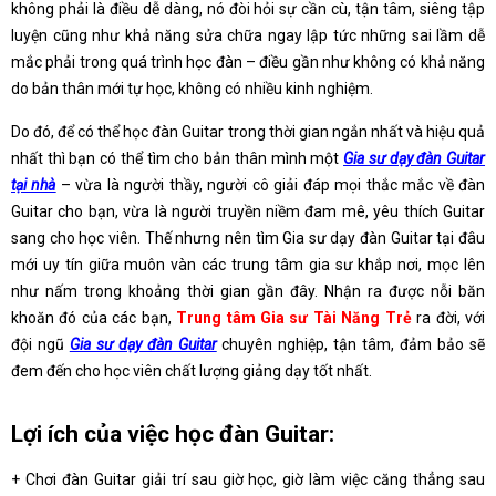
không phải là điều dễ dàng, nó đòi hỏi sự cần cù, tận tâm, siêng tập
luyện cũng như khả năng sửa chữa ngay lập tức những sai lầm dễ
mắc phải trong quá trình học đàn – điều gần như không có khả năng
do bản thân mới tự học, không có nhiều kinh nghiệm.
Do đó, để có thể học đàn Guitar trong thời gian ngắn nhất và hiệu quả
nhất thì bạn có thể tìm cho bản thân mình một
Gia sư dạy đàn Guitar
tại nhà
– vừa là người thầy, người cô giải đáp mọi thắc mắc về đàn
Guitar cho bạn, vừa là người truyền niềm đam mê, yêu thích Guitar
sang cho học viên. Thế nhưng nên tìm Gia sư dạy đàn Guitar tại đâu
mới uy tín giữa muôn vàn các trung tâm gia sư khắp nơi, mọc lên
như nấm trong khoảng thời gian gần đây. Nhận ra được nỗi băn
khoăn đó của các bạn,
Trung tâm Gia sư Tài Năng Trẻ
ra đời, với
đội ngũ
Gia sư dạy đàn Guitar
chuyên nghiệp, tận tâm, đảm bảo sẽ
đem đến cho học viên chất lượng giảng dạy tốt nhất.
Lợi ích của việc học đàn Guitar:
+ Chơi đàn Guitar giải trí sau giờ học, giờ làm việc căng thẳng sau