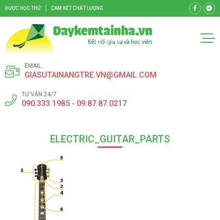
ĐƯỢC HỌC THỬ
CAM KẾT CHẤT LƯỢNG
EMAIL
GIASUTAINANGTRE.VN@GMAIL.COM
TƯ VẤN 24/7
090.333.1985 - 09.87.87.0217
ELECTRIC_GUITAR_PARTS