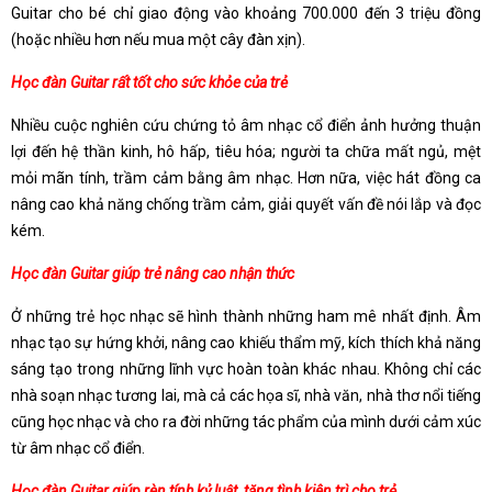
Guitar cho bé chỉ giao động vào khoảng 700.000 đến 3 triệu đồng
(hoặc nhiều hơn nếu mua một cây đàn xịn).
Học đàn Guitar rất tốt cho sức khỏe của trẻ
Nhiều cuộc nghiên cứu chứng tỏ âm nhạc cổ điển ảnh hưởng thuận
lợi đến hệ thần kinh, hô hấp, tiêu hóa; người ta chữa mất ngủ, mệt
mỏi mãn tính, trầm cảm bằng âm nhạc. Hơn nữa, việc hát đồng ca
nâng cao khả năng chống trầm cảm, giải quyết vấn đề nói lắp và đọc
kém.
Học đàn Guitar giúp trẻ nâng cao nhận thức
Ở những trẻ học nhạc sẽ hình thành những ham mê nhất định. Âm
nhạc tạo sự hứng khởi, nâng cao khiếu thẩm mỹ, kích thích khả năng
sáng tạo trong những lĩnh vực hoàn toàn khác nhau. Không chỉ các
nhà soạn nhạc tương lai, mà cả các họa sĩ, nhà văn, nhà thơ nổi tiếng
cũng học nhạc và cho ra đời những tác phẩm của mình dưới cảm xúc
từ âm nhạc cổ điển.
Học đàn Guitar giúp rèn tính kỷ luật, tăng tình kiên trì cho trẻ