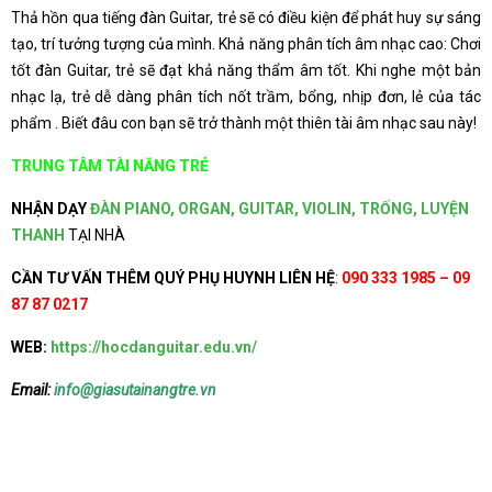
Thả hồn qua tiếng đàn Guitar, trẻ sẽ có điều kiện để phát huy sự sáng
tạo, trí tưởng tượng của mình. Khả năng phân tích âm nhạc cao: Chơi
tốt đàn Guitar, trẻ sẽ đạt khả năng thẩm âm tốt. Khi nghe một bản
nhạc lạ, trẻ dễ dàng phân tích nốt trầm, bổng, nhịp đơn, lẻ của tác
phẩm . Biết đâu con bạn sẽ trở thành một thiên tài âm nhạc sau này!
TRUNG TÂM TÀI NĂNG TRẺ
NHẬN DẠY
ĐÀN PIANO, ORGAN, GUITAR, VIOLIN, TRỐNG, LUYỆN
THANH
TẠI NHÀ
CẦN TƯ VẤN THÊM QUÝ PHỤ HUYNH LIÊN HỆ
:
090 333 1985 – 09
87 87 0217
WEB:
https://hocdanguitar.edu.vn/
Email:
info@giasutainangtre.vn