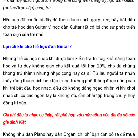
– Cha mẹ hoặc người lớn trong nhà cũng nên đăng ký học đàn Guitar
(online/trực tiếp) cùng trẻ.
Nếu bạn đã chuẩn bị đầy đủ theo danh sách gợi ý trên, hãy bắt đầu
cho trẻ học đàn Guitar vì học đàn Guitar rất có lợi cho sự phát triển
toàn diện của trẻ nhỏ.
Lợi ích khi cho trẻ học đàn Guitar?
Những trẻ có học nhạc khi được làm kiểm tra trí tuệ, khả năng toán
học và tư duy không gian cho kết quả tốt hơn 20%, cho dù chúng
không trở thành những nhạc công hay ca sĩ. Từ lâu người ta nhận
thấy rằng thành tích học tập trong trường phổ thông được nâng cao
khi trẻ bắt đầu học nhạc, điều đó không đáng ngạc nhiên vì khi chơi
nhạc chỉ có các ngón tay là không đủ, cần phải tập trung chú ý, huy
động trí não.
Chi phí đầu tư nhạc cụ thấp, rất phù hợp với mức sống của đại đa số các
gia đình Việt
Không như đàn Piano hay đàn Organ, chi phí bạn cần bỏ ra để mua