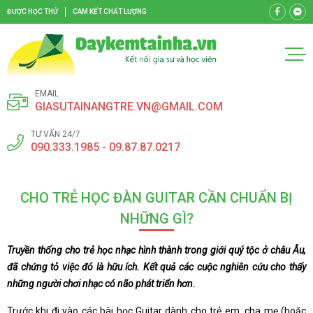
ĐƯỢC HỌC THỬ
CAM KẾT CHẤT LƯỢNG
EMAIL
GIASUTAINANGTRE.VN@GMAIL.COM
TƯ VẤN 24/7
090.333.1985 - 09.87.87.0217
CHO TRẺ HỌC ĐÀN GUITAR CẦN CHUẨN BỊ
NHỮNG GÌ?
Truyền thống cho trẻ học nhạc hình thành trong giới quý tộc ở châu Âu,
đã chứng tỏ việc đó là hữu ích. Kết quả các cuộc nghiên cứu cho thấy
những người chơi nhạc có não phát triển hơn.
Trước khi đi vào các bài học Guitar dành cho trẻ em, cha mẹ (hoặc