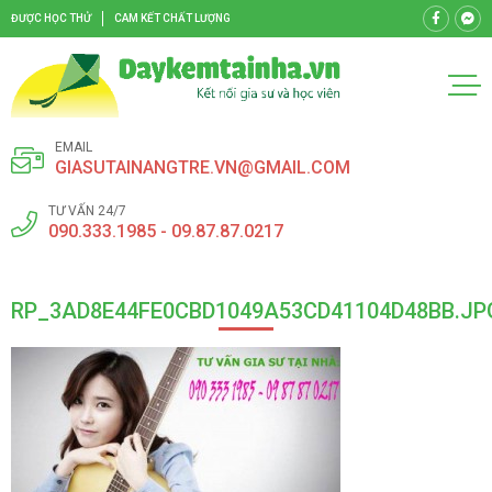
ĐƯỢC HỌC THỬ
CAM KẾT CHẤT LƯỢNG
EMAIL
GIASUTAINANGTRE.VN@GMAIL.COM
TƯ VẤN 24/7
090.333.1985 - 09.87.87.0217
RP_3AD8E44FE0CBD1049A53CD41104D48BB.JP