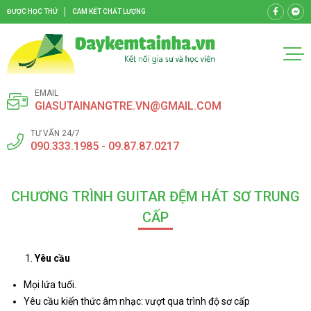
ĐƯỢC HỌC THỬ
CAM KẾT CHẤT LƯỢNG
EMAIL
GIASUTAINANGTRE.VN@GMAIL.COM
TƯ VẤN 24/7
090.333.1985 - 09.87.87.0217
CHƯƠNG TRÌNH GUITAR ĐỆM HÁT SƠ TRUNG
CẤP
Yêu cầu
Mọi lứa tuổi.
Yêu cầu kiến thức âm nhạc: vượt qua trình độ sơ cấp