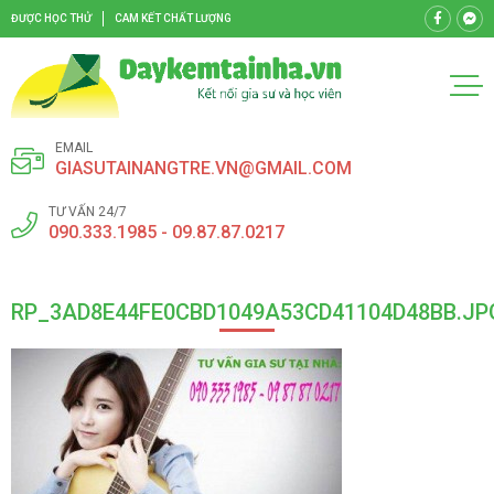
ĐƯỢC HỌC THỬ
CAM KẾT CHẤT LƯỢNG
EMAIL
GIASUTAINANGTRE.VN@GMAIL.COM
TƯ VẤN 24/7
090.333.1985 - 09.87.87.0217
RP_3AD8E44FE0CBD1049A53CD41104D48BB.JP