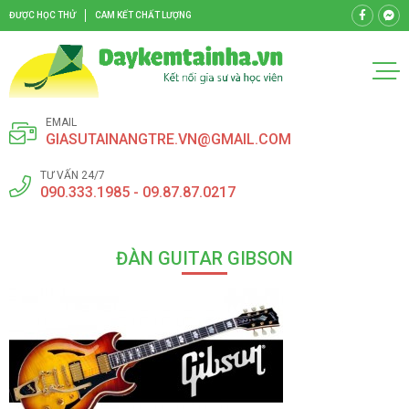
ĐƯỢC HỌC THỬ
CAM KẾT CHẤT LƯỢNG
EMAIL
GIASUTAINANGTRE.VN@GMAIL.COM
TƯ VẤN 24/7
090.333.1985 - 09.87.87.0217
ĐÀN GUITAR GIBSON