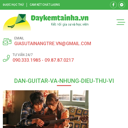
ĐƯỢC HỌC THỬ
CAM KẾT CHẤT LƯỢNG
EMAIL
GIASUTAINANGTRE.VN@GMAIL.COM
TƯ VẤN 24/7
090.333.1985 - 09.87.87.0217
DAN-GUITAR-VA-NHUNG-DIEU-THU-VI