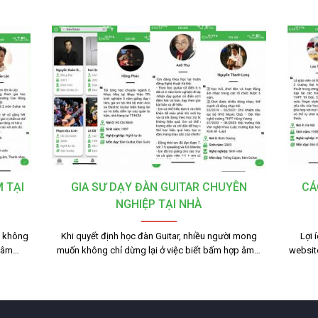
 TẠI
GIA SƯ DẠY ĐÀN GUITAR CHUYÊN
CÁ
NGHIỆP TẠI NHÀ
n không
Khi quyết định học đàn Guitar, nhiều người mong
Lợi 
 tâm…
muốn không chỉ dừng lại ở việc biết bấm hợp âm…
websit