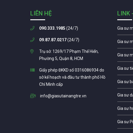
LIÊN HỆ
LINK 
090.333.1985
(24/7)
Gia sư 
09.87.87.0217
(24/7)
Gia sư 
Trụ sở: 1269/17 Phạm Thế Hiển,
Gia sư 
Phường 5, Quận 8, HCM
Gia sư t
Giấy phép ĐKKD số 0316086934 do
sở kế hoạch và đầu tư thành phố Hồ
Gia sư b
Chí Minh cấp
Gia sư d
info@giasutainangtre.vn
Gia sư h
Gia sư P