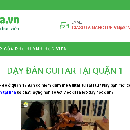
EMAIL
GIASUTAINANGTRE.VN@G
P CỦA PHỤ HUYNH HỌC VIÊN
DẠY ĐÀN GUITAR TẠI QUẬN 1
 đó ở quận 1? Bạn có niềm đam mê Guitar từ rất lâu? Nay bạn mới có 
y tại nhà
sẽ chất lượng hơn so với việc đi ra lớp dạy học đàn?