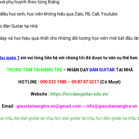
 với phụ huynh theo từng tháng.
ều học sinh, học viên không hiểu qua Zalo, FB, Call, Youtube.
 đàn Guitar tại nhà.
c dạy và học hiệu quả nhất cho những đối tượng học viên mới bắt đầu l
tại quận 1
xin vui lòng liên hệ với chúng tôi để được tư vấn cụ thể hơn.
TRUNG TÂM TÀI NĂNG TRẺ
– NHẬN DẠY
ĐÀN GUITAR
TẠI NHÀ
HOTLINE :
090 333 1985 – 09 87 87 0217
(Cô Mượt)
Website :
https://hocdanguitar.edu.vn/
Email :
giasutainangtre.vn@gmail.com –
info@giasutainangtre.vn
tại nhà
,
day dan guitar tai nha
,
hoc dan guitar tai nha
,
học đàn guitar tại nhà
,
d