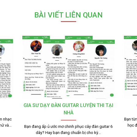
BÀI VIẾT LIÊN QUAN
GIA SƯ DẠY ĐÀN GUITAR LUYỆN THI TẠI
NHÀ
n nhạc
Bạn từn
thử và…
học 
Bạn đang ấp ủ ước mơ chinh phục cây đàn guitar 6
dây? Hay bạn đang chuẩn bị cho kỳ…