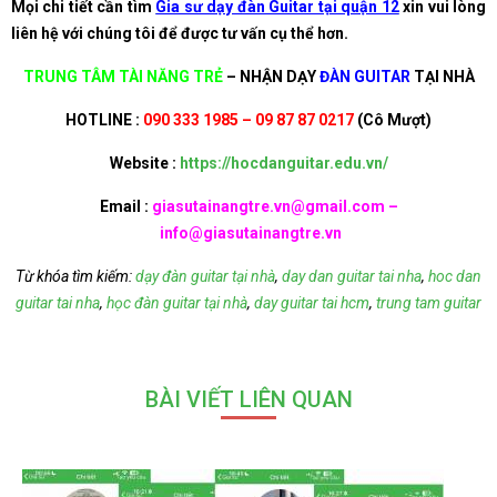
Mọi chi tiết cần tìm
Gia sư dạy đàn Guitar tại quận 12
xin vui lòng
liên hệ với chúng tôi để được tư vấn cụ thể hơn.
TRUNG TÂM TÀI NĂNG TRẺ
– NHẬN DẠY
ĐÀN GUITAR
TẠI NHÀ
HOTLINE :
090 333 1985 – 09 87 87 0217
(Cô Mượt)
Website :
https://hocdanguitar.edu.vn/
Email :
giasutainangtre.vn@gmail.com –
info@giasutainangtre.vn
Từ khóa tìm kiếm:
dạy đàn guitar tại nhà
,
day dan guitar tai nha
,
hoc dan
guitar tai nha
,
học đàn guitar tại nhà
,
day guitar tai hcm
,
trung tam guitar
BÀI VIẾT LIÊN QUAN