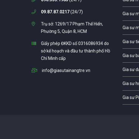
09.87.87.0217
(24/7)
Gia sư 
Trụ sở: 1269/17 Phạm Thế Hiển,
Gia sư 
Phường 5, Quận 8, HCM
Gia sư t
Giấy phép ĐKKD số 0316086934 do
sở kế hoạch và đầu tư thành phố Hồ
Gia sư b
Chí Minh cấp
Gia sư d
info@giasutainangtre.vn
Gia sư h
Gia sư P