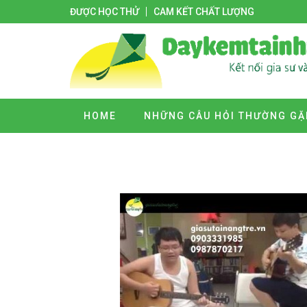
ĐƯỢC HỌC THỬ
CAM KẾT CHẤT LƯỢNG
HOME
NHỮNG CÂU HỎI THƯỜNG GẶ