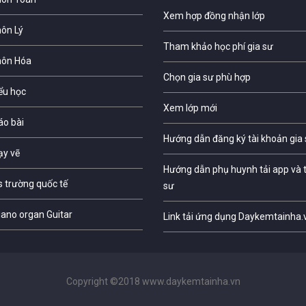
Xem hợp đồng nhận lớp
môn Lý
Tham khảo học phí gia sư
môn Hóa
Chọn gia sư phù hợp
iểu học
Xem lớp mới
áo bài
Hướng dẫn đăng ký tài khoản gia
ạy vẽ
Hướng dẫn phụ huynh tải app và t
s trường quốc tế
sư
iano organ Guitar
Link tải ứng dụng Daykemtainha.
Copyright ©2018 www.daykemtainha.vn