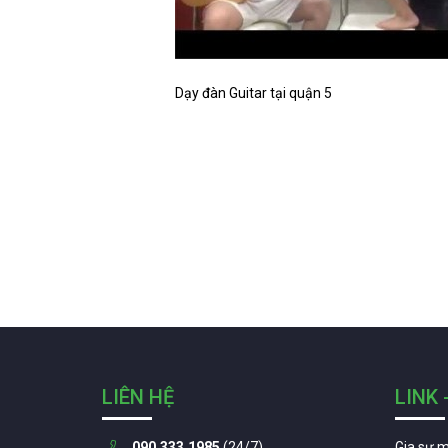
Dạy đàn Guitar tại quận 5
LIÊN HỆ
LINK 
090.333.1985
(24/7)
Gia sư 