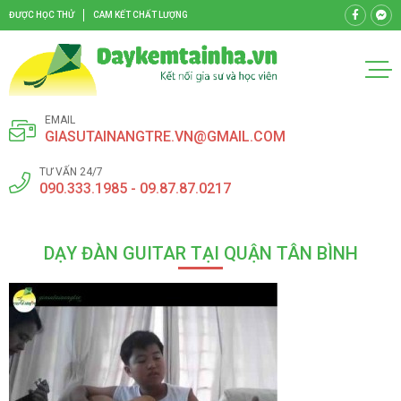
ĐƯỢC HỌC THỬ
CAM KẾT CHẤT LƯỢNG
EMAIL
GIASUTAINANGTRE.VN@GMAIL.COM
TƯ VẤN 24/7
090.333.1985 - 09.87.87.0217
DẠY ĐÀN GUITAR TẠI QUẬN TÂN BÌNH