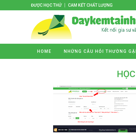
ĐƯỢC HỌC THỬ
CAM KẾT CHẤT LƯỢNG
HOME
NHỮNG CÂU HỎI THƯỜNG GẶ
HỌC