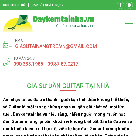
ĐƯỢC HỌC THỬ
CAM KẾT CHẤT LƯỢNG
EMAIL
GIASUTAINANGTRE.VN@GMAIL.COM
TƯ VẤN 24/7
090.333.1985 - 09.87.87.0217
GIA SƯ ĐÀN GUITAR TẠI NHÀ
Âm nhạc từ lâu đã trở thành người bạn tinh thần không thể thiếu,
và Guitar là một trong những nhạc cụ gần gũi nhất với mọi lứa
tuổi. Daykemtainha.vn hiểu rằng, nhiều người mong muốn học
đàn Guitar nhưng lại băn khoăn vì không biết bắt đầu từ đâu và sợ
mình thiếu kiên trì. Thực tế, việc tự học đàn Guitar thường khiến