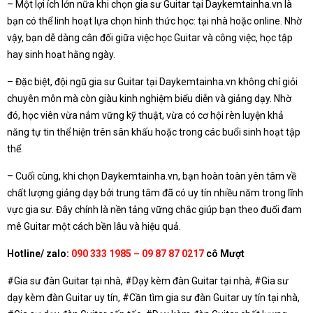
– Một lợi ích lớn nữa khi chọn gia sư Guitar tại Daykemtainha.vn là
bạn có thể linh hoạt lựa chọn hình thức học: tại nhà hoặc online. Nhờ
vậy, bạn dễ dàng cân đối giữa việc học Guitar và công việc, học tập
hay sinh hoạt hằng ngày.
– Đặc biệt, đội ngũ gia sư Guitar tại Daykemtainha.vn không chỉ giỏi
chuyên môn mà còn giàu kinh nghiệm biểu diễn và giảng dạy. Nhờ
đó, học viên vừa nắm vững kỹ thuật, vừa có cơ hội rèn luyện khả
năng tự tin thể hiện trên sân khấu hoặc trong các buổi sinh hoạt tập
thể.
– Cuối cùng, khi chọn Daykemtainha.vn, bạn hoàn toàn yên tâm về
chất lượng giảng dạy bởi trung tâm đã có uy tín nhiều năm trong lĩnh
vực gia sư. Đây chính là nền tảng vững chắc giúp bạn theo đuổi đam
mê Guitar một cách bền lâu và hiệu quả.
Hotline/ zalo:
090 333 1985 – 09 87 87 0217
cô Mượt
#Gia sư đàn Guitar tại nhà, #Dạy kèm đàn Guitar tại nhà, #Gia sư
dạy kèm đàn Guitar uy tín, #Cần tìm gia sư đàn Guitar uy tín tại nhà,