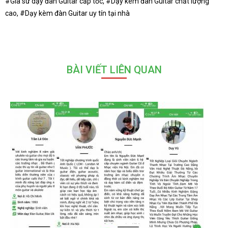
#Gia sư dạy đàn Guitar cấp tốc, #Dạy kèm đàn Guitar chất lượng
cao, #Dạy kèm đàn Guitar uy tín tại nhà
BÀI VIẾT LIÊN QUAN