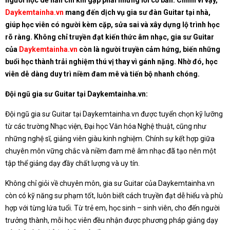
người học dễ nản chí khi gặp phải những lỗi cơ bản. Chính vì vậy,
Daykemtainha.vn
mang đến dịch vụ gia sư đàn Guitar tại nhà,
giúp học viên có người kèm cặp, sửa sai và xây dựng lộ trình học
rõ ràng. Không chỉ truyền đạt kiến thức âm nhạc, gia sư Guitar
của
Daykemtainha.vn
còn là người truyền cảm hứng, biến những
buổi học thành trải nghiệm thú vị thay vì gánh nặng. Nhờ đó, học
viên dễ dàng duy trì niềm đam mê và tiến bộ nhanh chóng.
Đội ngũ gia sư Guitar tại Daykemtainha.vn:
Đội ngũ gia sư Guitar tại Daykemtainha.vn được tuyển chọn kỹ lưỡng
từ các trường Nhạc viện, Đại học Văn hóa Nghệ thuật, cũng như
những nghệ sĩ, giảng viên giàu kinh nghiệm. Chính sự kết hợp giữa
chuyên môn vững chắc và niềm đam mê âm nhạc đã tạo nên một
tập thể giảng dạy đầy chất lượng và uy tín.
Không chỉ giỏi về chuyên môn, gia sư Guitar của Daykemtainha.vn
còn có kỹ năng sư phạm tốt, luôn biết cách truyền đạt dễ hiểu và phù
hợp với từng lứa tuổi. Từ trẻ em, học sinh – sinh viên, cho đến người
trưởng thành, mỗi học viên đều nhận được phương pháp giảng dạy