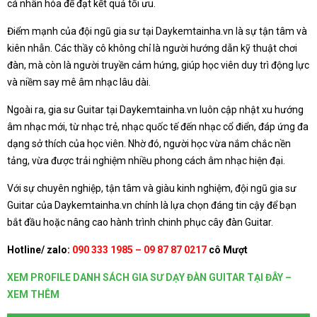
cá nhân hóa để đạt kết quả tối ưu.
Điểm mạnh của đội ngũ gia sư tại Daykemtainha.vn là sự tận tâm và
kiên nhẫn. Các thầy cô không chỉ là người hướng dẫn kỹ thuật chơi
đàn, mà còn là người truyền cảm hứng, giúp học viên duy trì động lực
và niềm say mê âm nhạc lâu dài.
Ngoài ra, gia sư Guitar tại Daykemtainha.vn luôn cập nhật xu hướng
âm nhạc mới, từ nhạc trẻ, nhạc quốc tế đến nhạc cổ điển, đáp ứng đa
dạng sở thích của học viên. Nhờ đó, người học vừa nắm chắc nền
tảng, vừa được trải nghiệm nhiều phong cách âm nhạc hiện đại.
Với sự chuyên nghiệp, tận tâm và giàu kinh nghiệm, đội ngũ gia sư
Guitar của Daykemtainha.vn chính là lựa chọn đáng tin cậy để bạn
bắt đầu hoặc nâng cao hành trình chinh phục cây đàn Guitar.
Hotline/ zalo:
090 333 1985 – 09 87 87 0217
cô Mượt
XEM PROFILE DANH SÁCH GIA SƯ DẠY ĐÀN GUITAR TẠI ĐÂY –
XEM THÊM