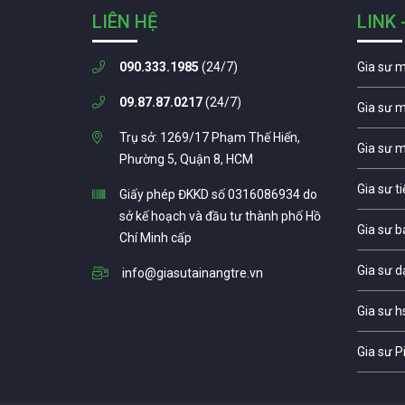
LIÊN HỆ
LINK 
090.333.1985
(24/7)
Gia sư 
09.87.87.0217
(24/7)
Gia sư 
Trụ sở: 1269/17 Phạm Thế Hiển,
Gia sư 
Phường 5, Quận 8, HCM
Gia sư t
Giấy phép ĐKKD số 0316086934 do
sở kế hoạch và đầu tư thành phố Hồ
Gia sư b
Chí Minh cấp
Gia sư d
info@giasutainangtre.vn
Gia sư h
Gia sư P