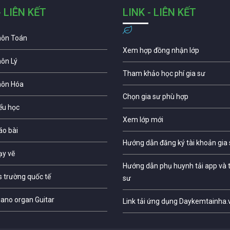
- LIÊN KẾT
LINK - LIÊN KẾT
môn Toán
Xem hợp đồng nhận lớp
môn Lý
Tham khảo học phí gia sư
môn Hóa
Chọn gia sư phù hợp
iểu học
Xem lớp mới
áo bài
Hướng dẫn đăng ký tài khoản gia
ạy vẽ
Hướng dẫn phụ huynh tải app và t
s trường quốc tế
sư
iano organ Guitar
Link tải ứng dụng Daykemtainha.