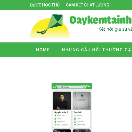
ĐƯỢC HỌC THỬ
CAM KẾT CHẤT LƯỢNG
HOME
NHỮNG CÂU HỎI THƯỜNG GẶ