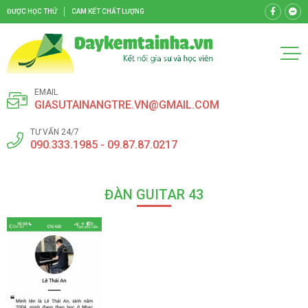
ĐƯỢC HỌC THỬ
CAM KẾT CHẤT LƯỢNG
EMAIL
GIASUTAINANGTRE.VN@GMAIL.COM
TƯ VẤN 24/7
090.333.1985 - 09.87.87.0217
ĐÀN GUITAR 43