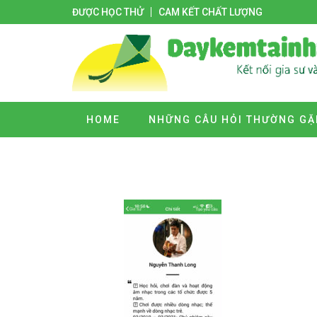
ĐƯỢC HỌC THỬ
CAM KẾT CHẤT LƯỢNG
HOME
NHỮNG CÂU HỎI THƯỜNG GẶ