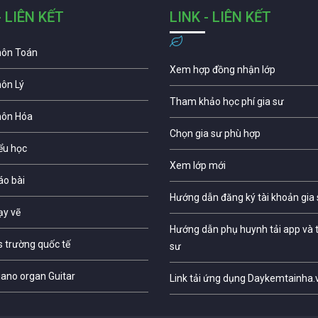
- LIÊN KẾT
LINK - LIÊN KẾT
môn Toán
Xem hợp đồng nhận lớp
môn Lý
Tham khảo học phí gia sư
môn Hóa
Chọn gia sư phù hợp
iểu học
Xem lớp mới
áo bài
Hướng dẫn đăng ký tài khoản gia
ạy vẽ
Hướng dẫn phụ huynh tải app và t
s trường quốc tế
sư
iano organ Guitar
Link tải ứng dụng Daykemtainha.