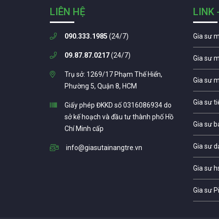
LIÊN HỆ
LINK 
090.333.1985
(24/7)
Gia sư 
09.87.87.0217
(24/7)
Gia sư 
Trụ sở: 1269/17 Phạm Thế Hiển,
Gia sư 
Phường 5, Quận 8, HCM
Gia sư t
Giấy phép ĐKKD số 0316086934 do
sở kế hoạch và đầu tư thành phố Hồ
Gia sư b
Chí Minh cấp
Gia sư d
info@giasutainangtre.vn
Gia sư h
Gia sư P