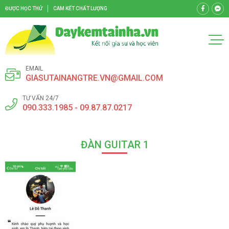
ĐƯỢC HỌC THỬ
CAM KẾT CHẤT LƯỢNG
EMAIL
GIASUTAINANGTRE.VN@GMAIL.COM
TƯ VẤN 24/7
090.333.1985 - 09.87.87.0217
ĐÀN GUITAR 1