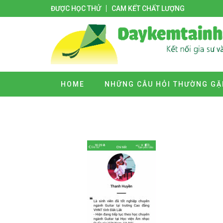
ĐƯỢC HỌC THỬ
CAM KẾT CHẤT LƯỢNG
HOME
NHỮNG CÂU HỎI THƯỜNG GẶ