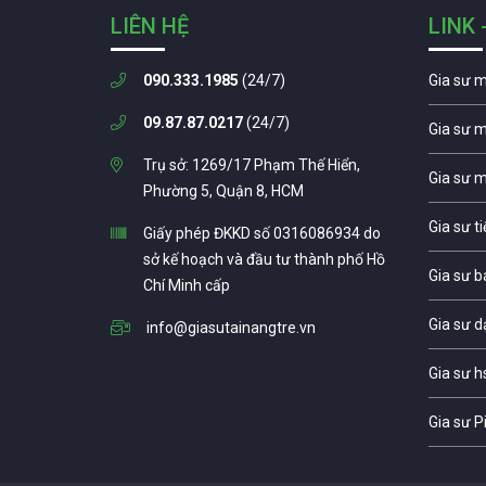
LIÊN HỆ
LINK 
090.333.1985
(24/7)
Gia sư 
09.87.87.0217
(24/7)
Gia sư 
Trụ sở: 1269/17 Phạm Thế Hiển,
Gia sư 
Phường 5, Quận 8, HCM
Gia sư t
Giấy phép ĐKKD số 0316086934 do
sở kế hoạch và đầu tư thành phố Hồ
Gia sư b
Chí Minh cấp
Gia sư d
info@giasutainangtre.vn
Gia sư h
Gia sư P