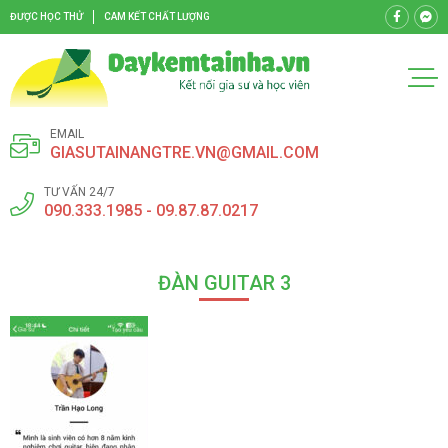
ĐƯỢC HỌC THỬ
CAM KẾT CHẤT LƯỢNG
EMAIL
GIASUTAINANGTRE.VN@GMAIL.COM
TƯ VẤN 24/7
090.333.1985 - 09.87.87.0217
ĐÀN GUITAR 3