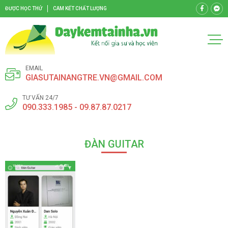
ĐƯỢC HỌC THỬ
CAM KẾT CHẤT LƯỢNG
EMAIL
GIASUTAINANGTRE.VN@GMAIL.COM
TƯ VẤN 24/7
090.333.1985 - 09.87.87.0217
ĐÀN GUITAR