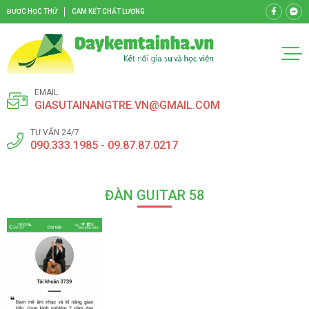
ĐƯỢC HỌC THỬ
CAM KẾT CHẤT LƯỢNG
EMAIL
GIASUTAINANGTRE.VN@GMAIL.COM
TƯ VẤN 24/7
090.333.1985 - 09.87.87.0217
ĐÀN GUITAR 58