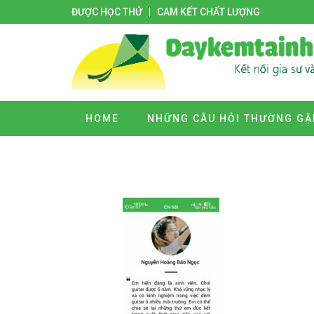
ĐƯỢC HỌC THỬ
CAM KẾT CHẤT LƯỢNG
HOME
NHỮNG CÂU HỎI THƯỜNG GẶ