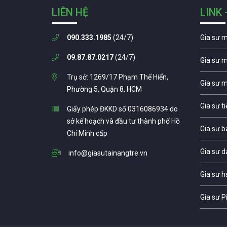
LIÊN HỆ
LINK 
090.333.1985
(24/7)
Gia sư 
09.87.87.0217
(24/7)
Gia sư 
Trụ sở: 1269/17 Phạm Thế Hiển,
Gia sư 
Phường 5, Quận 8, HCM
Gia sư t
Giấy phép ĐKKD số 0316086934 do
sở kế hoạch và đầu tư thành phố Hồ
Gia sư b
Chí Minh cấp
Gia sư d
info@giasutainangtre.vn
Gia sư h
Gia sư P