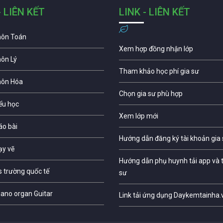
- LIÊN KẾT
LINK - LIÊN KẾT
môn Toán
Xem hợp đồng nhận lớp
môn Lý
Tham khảo học phí gia sư
môn Hóa
Chọn gia sư phù hợp
iểu học
Xem lớp mới
áo bài
Hướng dẫn đăng ký tài khoản gia
ạy vẽ
Hướng dẫn phụ huynh tải app và t
s trường quốc tế
sư
iano organ Guitar
Link tải ứng dụng Daykemtainha.