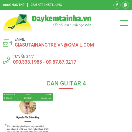
ĐƯỢC HỌC THỬ
CAM KẾT CHẤT LƯỢNG
EMAIL
GIASUTAINANGTRE.VN@GMAIL.COM
TƯ VẤN 24/7
090.333.1985 - 09.87.87.0217
CAN GUITAR 4