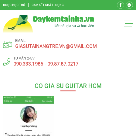
ĐƯỢC HỌC THỬ
CAM KẾT CHẤT LƯỢNG
EMAIL
GIASUTAINANGTRE.VN@GMAIL.COM
TƯ VẤN 24/7
090.333.1985 - 09.87.87.0217
CO GIA SU GUITAR HCM