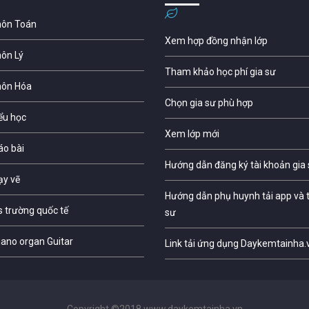
môn Toán
Xem hợp đồng nhận lớp
môn Lý
Tham khảo học phí gia sư
môn Hóa
Chọn gia sư phù hợp
iểu học
Xem lớp mới
áo bài
Hướng dẫn đăng ký tài khoản gia
ạy vẽ
Hướng dẫn phụ huynh tải app và t
s trường quốc tế
sư
iano organ Guitar
Link tải ứng dụng Daykemtainha.
Copyright ©2018 www.daykemtainha.vn