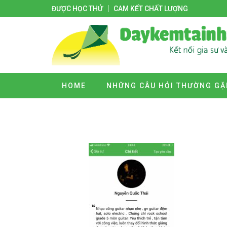
ĐƯỢC HỌC THỬ
CAM KẾT CHẤT LƯỢNG
HOME
NHỮNG CÂU HỎI THƯỜNG GẶ