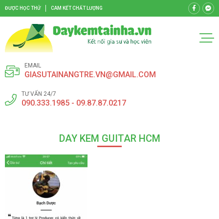
ĐƯỢC HỌC THỬ
CAM KẾT CHẤT LƯỢNG
EMAIL
GIASUTAINANGTRE.VN@GMAIL.COM
TƯ VẤN 24/7
090.333.1985 - 09.87.87.0217
DAY KEM GUITAR HCM