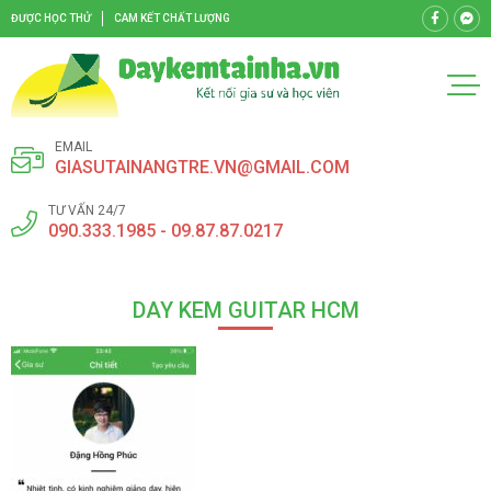
ĐƯỢC HỌC THỬ
CAM KẾT CHẤT LƯỢNG
EMAIL
GIASUTAINANGTRE.VN@GMAIL.COM
TƯ VẤN 24/7
090.333.1985 - 09.87.87.0217
DAY KEM GUITAR HCM