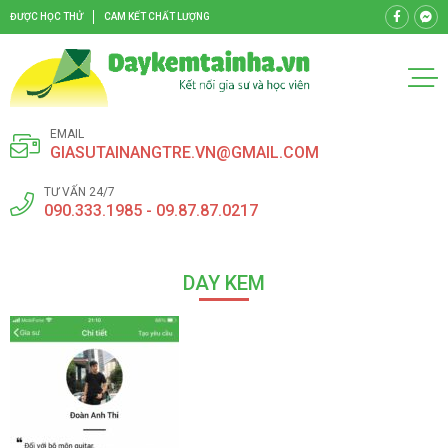
ĐƯỢC HỌC THỬ
CAM KẾT CHẤT LƯỢNG
EMAIL
GIASUTAINANGTRE.VN@GMAIL.COM
TƯ VẤN 24/7
090.333.1985 - 09.87.87.0217
DAY KEM