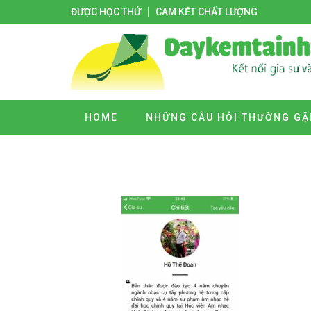
ĐƯỢC HỌC THỬ
CAM KẾT CHẤT LƯỢNG
HOME
NHỮNG CÂU HỎI THƯỜNG GẶ