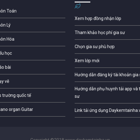
môn Toán
Xem hợp đồng nhận lớp
môn Lý
Tham khảo học phí gia sư
môn Hóa
Chọn gia sư phù hợp
iểu học
Xem lớp mới
áo bài
Hướng dẫn đăng ký tài khoản gia
ạy vẽ
Hướng dẫn phụ huynh tải app và t
s trường quốc tế
sư
iano organ Guitar
Link tải ứng dụng Daykemtainha.
Copyright ©2018 www.daykemtainha.vn