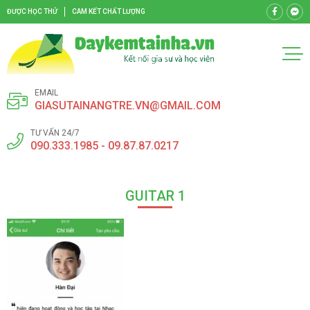
ĐƯỢC HỌC THỬ
CAM KẾT CHẤT LƯỢNG
EMAIL
GIASUTAINANGTRE.VN@GMAIL.COM
TƯ VẤN 24/7
090.333.1985 - 09.87.87.0217
GUITAR 1