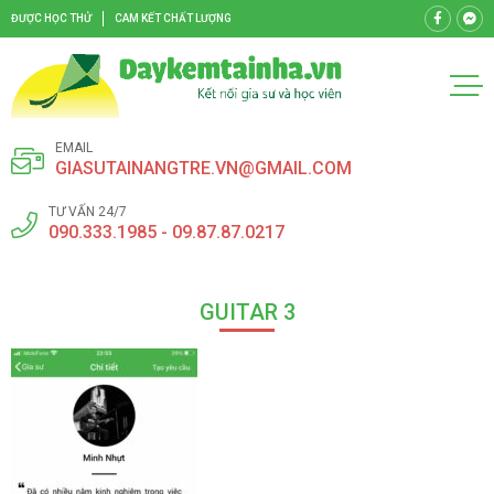
ĐƯỢC HỌC THỬ
CAM KẾT CHẤT LƯỢNG
EMAIL
GIASUTAINANGTRE.VN@GMAIL.COM
TƯ VẤN 24/7
090.333.1985 - 09.87.87.0217
GUITAR 3