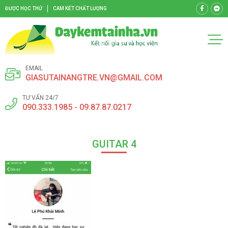
ĐƯỢC HỌC THỬ
CAM KẾT CHẤT LƯỢNG
EMAIL
GIASUTAINANGTRE.VN@GMAIL.COM
TƯ VẤN 24/7
090.333.1985 - 09.87.87.0217
GUITAR 4