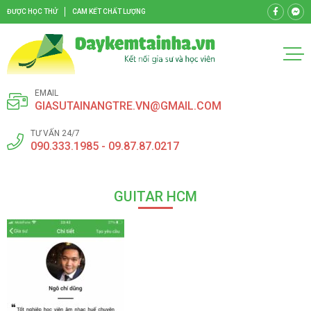
ĐƯỢC HỌC THỬ
CAM KẾT CHẤT LƯỢNG
EMAIL
GIASUTAINANGTRE.VN@GMAIL.COM
TƯ VẤN 24/7
090.333.1985 - 09.87.87.0217
GUITAR HCM