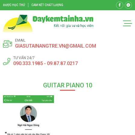
ĐƯỢC HỌC THỬ
CAM KẾT CHẤT LƯỢNG
EMAIL
GIASUTAINANGTRE.VN@GMAIL.COM
TƯ VẤN 24/7
090.333.1985 - 09.87.87.0217
GUITAR PIANO 10