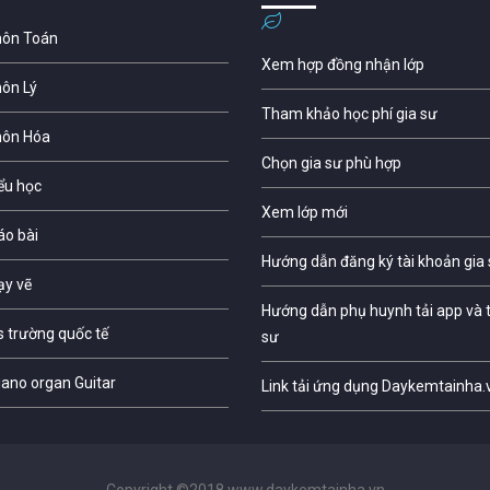
môn Toán
Xem hợp đồng nhận lớp
môn Lý
Tham khảo học phí gia sư
môn Hóa
Chọn gia sư phù hợp
iểu học
Xem lớp mới
áo bài
Hướng dẫn đăng ký tài khoản gia
ạy vẽ
Hướng dẫn phụ huynh tải app và t
s trường quốc tế
sư
iano organ Guitar
Link tải ứng dụng Daykemtainha.
Copyright ©2018 www.daykemtainha.vn