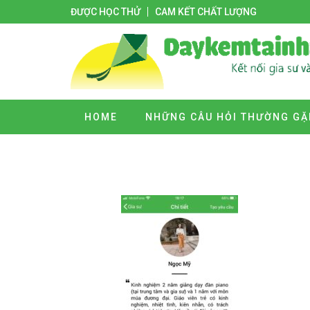
ĐƯỢC HỌC THỬ
CAM KẾT CHẤT LƯỢNG
HOME
NHỮNG CÂU HỎI THƯỜNG GẶ