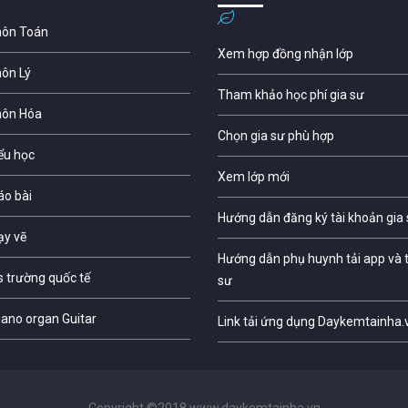
môn Toán
Xem hợp đồng nhận lớp
môn Lý
Tham khảo học phí gia sư
môn Hóa
Chọn gia sư phù hợp
iểu học
Xem lớp mới
áo bài
Hướng dẫn đăng ký tài khoản gia
ạy vẽ
Hướng dẫn phụ huynh tải app và t
s trường quốc tế
sư
iano organ Guitar
Link tải ứng dụng Daykemtainha.
Copyright ©2018 www.daykemtainha.vn