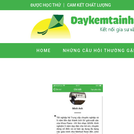
ĐƯỢC HỌC THỬ
CAM KẾT CHẤT LƯỢNG
HOME
NHỮNG CÂU HỎI THƯỜNG GẶ